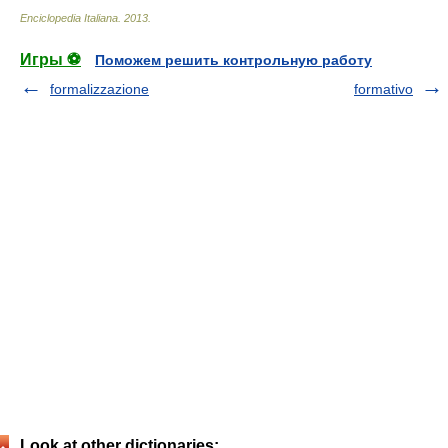
Enciclopedia Italiana
.
2013
.
Игры ⚽
Поможем решить контрольную работу
formalizzazione
formativo
Look at other dictionaries: