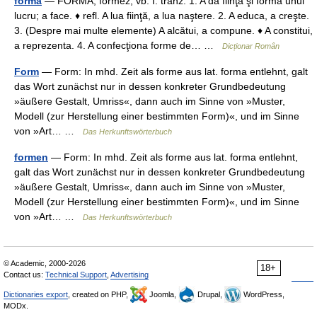
forma
— FORMÁ, formez, vb. I. tranz. 1. A da fiinţă şi formă unui
lucru; a face. ♦ refl. A lua fiinţă, a lua naştere. 2. A educa, a creşte.
3. (Despre mai multe elemente) A alcătui, a compune. ♦ A constitui,
a reprezenta. 4. A confecţiona forme de… …
Dicționar Român
Form
— Form: In mhd. Zeit als forme aus lat. forma entlehnt, galt
das Wort zunächst nur in dessen konkreter Grundbedeutung
»äußere Gestalt, Umriss«, dann auch im Sinne von »Muster,
Modell (zur Herstellung einer bestimmten Form)«, und im Sinne
von »Art… …
Das Herkunftswörterbuch
formen
— Form: In mhd. Zeit als forme aus lat. forma entlehnt,
galt das Wort zunächst nur in dessen konkreter Grundbedeutung
»äußere Gestalt, Umriss«, dann auch im Sinne von »Muster,
Modell (zur Herstellung einer bestimmten Form)«, und im Sinne
von »Art… …
Das Herkunftswörterbuch
© Academic, 2000-2026
18+
Contact us:
Technical Support
,
Advertising
Dictionaries export
, created on PHP,
Joomla,
Drupal,
WordPress,
MODx.