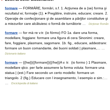
formare
— FORMÁRE, formări, s.f. 1. Acţiunea de a (se) forma şi
rezultatul ei; formaţie (1). ♦ Pregătire, instruire, educare; creare. 2.
Operaţie de confecţionare şi de asamblare a părţilor constitutive şi
a miezurilor care alcătuiesc o formă de turnătorie …
Dicționar Român
formare
— for·mà·re v.tr. (io fórmo) FO 1a. dare una forma,
modellare, foggiare: formare una figura di cera Sinonimi: creare,
fare, foggiare, plasmare, sagomare. 1b. fig., educare, addestrare:
formare un buon comandante, dei buoni soldati | plasmare,… …
Dizionario italiano
formare
— {{hw}}{{formare}}{{/hw}}A v. tr. (io formo ) 1 Plasmare,
modellare qlco. per farle assumere la forma voluta: formare una
statua | (est.) Fare secondo un certo modello: formare un
triangolo. 2 (fig.) Educare con l insegnamento, l esempio e sim.:…
…
Enciclopedia di italiano