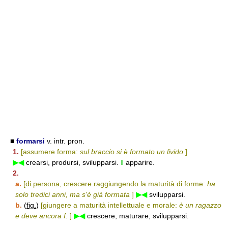
■
formarsi
v. intr. pron.
1.
[assumere forma:
sul braccio si è formato un livido
]
▶◀
crearsi, prodursi, svilupparsi.
‖
apparire.
2.
a.
[di persona, crescere raggiungendo la maturità di forme:
ha
solo tredici anni, ma s'è già formata
]
▶◀
svilupparsi.
b.
(
fig.
)
[giungere a maturità intellettuale e morale:
è un ragazzo
e deve ancora f.
]
▶◀
crescere, maturare, svilupparsi.