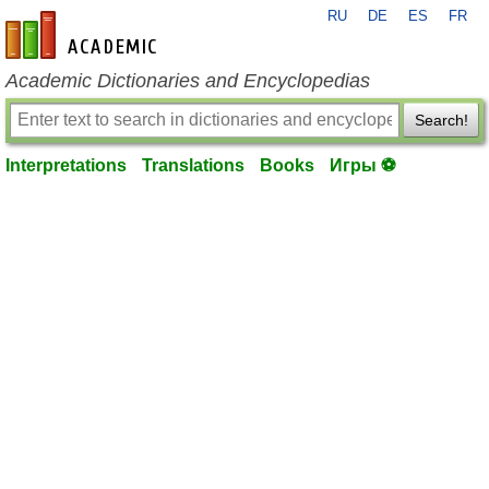
RU
DE
ES
FR
en-academic.com
Academic Dictionaries and Encyclopedias
Search!
Interpretations
Translations
Books
Игры ⚽