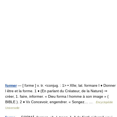
former
— [ fɔrme ] v. tr. <conjug. : 1> • XIIe; lat. formare I ♦ Donner
l être et la forme. 1 ♦ (En parlant du Créateur, de la Nature) ⇒
créer, 1. faire, informer. « Dieu forma l homme à son image » (
BIBLE ). 2 ♦ Vx Concevoir, engendrer. « Songez… …
Encyclopédie
Universelle