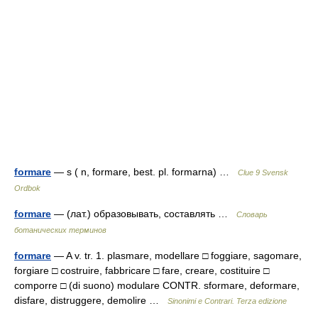
formare
— s ( n, formare, best. pl. formarna) …
Clue 9 Svensk
Ordbok
formare
— (лат.) образовывать, составлять …
Словарь
ботанических терминов
formare
— A v. tr. 1. plasmare, modellare □ foggiare, sagomare,
forgiare □ costruire, fabbricare □ fare, creare, costituire □
comporre □ (di suono) modulare CONTR. sformare, deformare,
disfare, distruggere, demolire …
Sinonimi e Contrari. Terza edizione