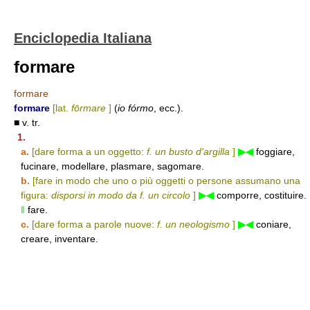
Enciclopedia Italiana
formare
formare
formare
[lat.
fōrmare
]
(
io fórmo
, ecc.).
■ v. tr.
1.
a.
[dare forma a un oggetto:
f. un busto d'argilla
]
▶◀
foggiare,
fucinare, modellare, plasmare, sagomare.
b.
[fare in modo che uno o più oggetti o persone assumano una
figura:
disporsi in modo da f. un circolo
]
▶◀
comporre, costituire.
‖
fare.
c.
[dare forma a parole nuove:
f. un neologismo
]
▶◀
coniare,
creare, inventare.